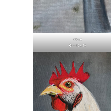
Möwe
Öl – 40 x 40