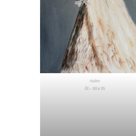
Huhn
Öl – 30 x 25