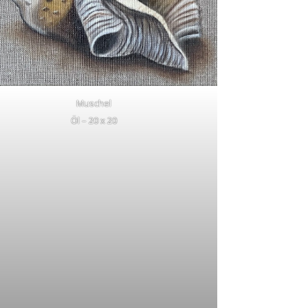
Muschel
Öl – 20 x 20